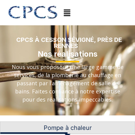
CPCS À CESSON SÉVIGNÉ, PRÈS DE
RENNES
Nos réalisations
Nous vous proposons une large gamme de
services, de la plomberie au chauffage en
passant par l’aménagement de salle de
bains. Faites confiance à notre expertise
pour des réalisations impeccables.
Pompe à chaleur