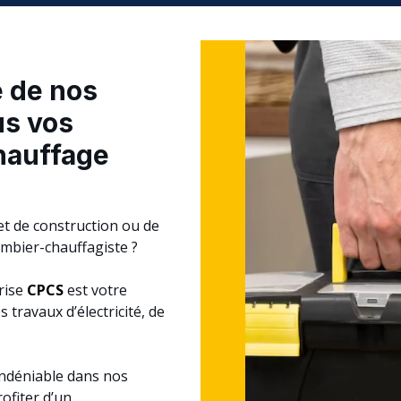
e de nos
us vos
hauffage
et de construction ou de
ombier-chauffagiste ?
prise
CPCS
est votre
 travaux d’électricité, de
 indéniable dans nos
ofiter d’un