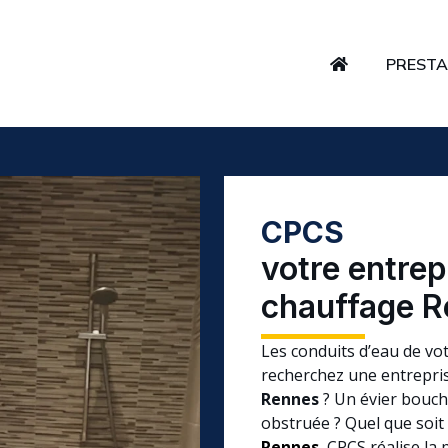
PRESTA
CPCS
votre entrep
chauffage 
Les conduits d’eau de vo
recherchez une entrepris
Rennes
? Un évier bouché
obstruée ? Quel que soi
Rennes
, CPCS réalise la