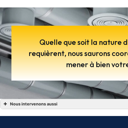
Quelle que soit la nature d
requièrent, nous saurons coor
mener à bien votre
Nous intervenons aussi
plomberie chauffage cesson sevigne/
plomberie chauffage dinard
plomberie chauffage rennes
plomberie chauffage saint gregoire noyal sur vilaine betton
plomberie chauffage saint malo